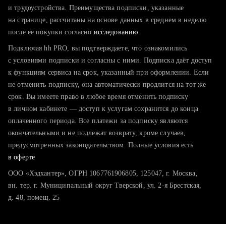
тратите много времени на поиск и вручную поднимаете
и трудоустройства. Преимущества подписки, указанные
резюме
на странице, рассчитаны на основе данных в среднем в неделю
после её покупки согласно
хотите сравнить себя с конкурентами и оценить шансы
исследованию
Подключая hh PRO, вы подтверждаете, что ознакомились
с условиями подписки и согласны с ними. Подписка даёт доступ
к функциям сервиса на срок, указанный при оформлении. Если
не отменить подписку, она автоматически продлится на тот же
срок. Вы имеете право в любое время отменить подписку
в личном кабинете — доступ к услугам сохранится до конца
оплаченного периода. Все платежи за подписку являются
окончательными и не подлежат возврату, кроме случаев,
предусмотренных законодательством. Полные условия есть
в оферте
ООО «Хэдхантер», ОГРН 1067761906805, 125047, г. Москва,
вн. тер. г. Муниципальный округ Тверской, ул. 2-я Брестская,
д. 48, помещ. 25